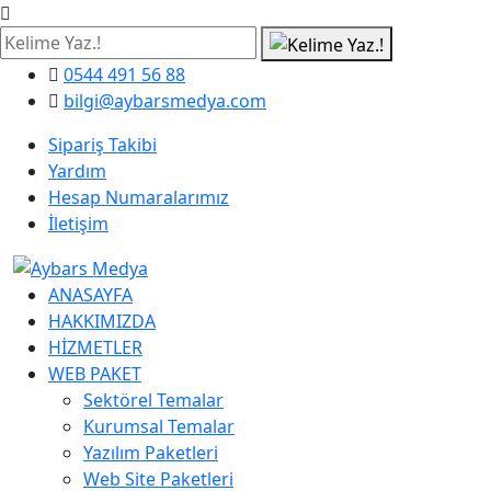
0544 491 56 88
bilgi@aybarsmedya.com
Sipariş Takibi
Yardım
Hesap Numaralarımız
İletişim
ANASAYFA
HAKKIMIZDA
HİZMETLER
WEB PAKET
Sektörel Temalar
Kurumsal Temalar
Yazılım Paketleri
Web Site Paketleri