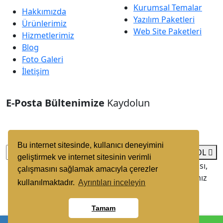
Kurumsal Temalar
Hakkımızda
Yazılım Paketleri
Ürünlerimiz
Web Site Paketleri
Hizmetlerimiz
Blog
Foto Galeri
İletişim
E-Posta Bültenimize
Kaydolun
Düzenli olarak projelerimiz hakkında bilgilendirici
bültenler gönderiyoruz.
Bu internet sitesinde, kullanıcı deneyimini
GÖNDER VE KAYDOL
geliştirmek ve internet sitesinin verimli
Copyright © 2025 Her Hakkı Saklıdır. kopyalanması,
çalışmasını sağlamak amacıyla çerezler
çoğaltılması ve dağıtılması halinde yasal haklarımız
kullanılmaktadır.
Ayrıntıları inceleyin
işletilecektir.
Tamam
Reklam ve Tasarım Ajansı